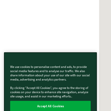
We use cookies to personalise content and ads, to provide
social media features and to analyse our traffic. We also
share information about your use of our site with our social
media, advertising and analytics partners.
By clicking "Accept All Cookies", you agree to the storing of
cookies on your device to enhance site navigation, analyze
site usage, and assist in our marketing efforts..
Accept All Cookies