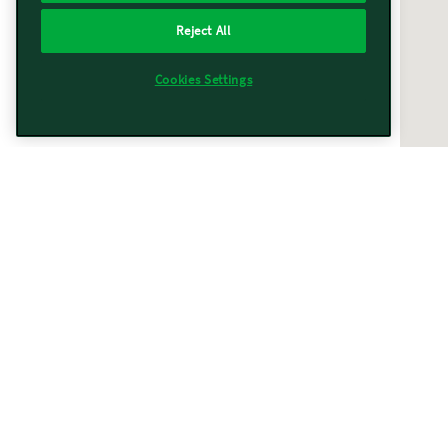
Reject All
Cookies Settings
Vorwerk vicino a te
Trovati
367
risultati
Filtri