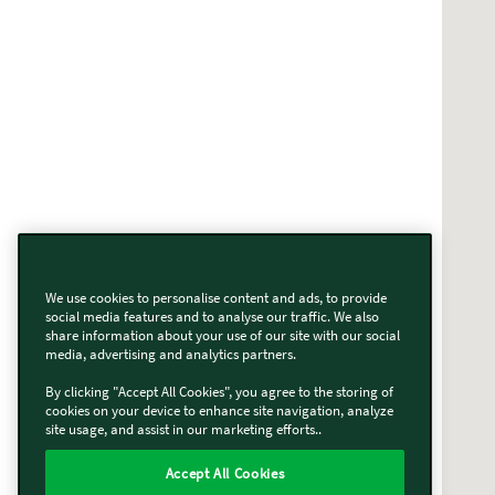
We use cookies to personalise content and ads, to provide
social media features and to analyse our traffic. We also
share information about your use of our site with our social
media, advertising and analytics partners.
By clicking "Accept All Cookies", you agree to the storing of
cookies on your device to enhance site navigation, analyze
site usage, and assist in our marketing efforts..
Accept All Cookies