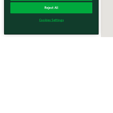
Reject All
Cookies Settings
Vorwerk vicino a te
Trovati
367
risultati
Filtri