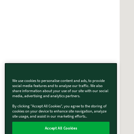
We use cookies to personalise content and ads, to provide
social media features and to analyse our traffic. We also
share information about your use of our site with our social
media, advertising and analytics partners.
By clicking "Accept All Cookies", you agree to the storing of
cookies on your device to enhance site navigation, analyze
site usage, and assist in our marketing efforts..
Accept All Cookies