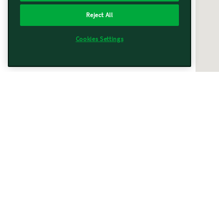
Reject All
Cookies Settings
Vorwerk vicino a te
Trovati
367
risultati
Filtri