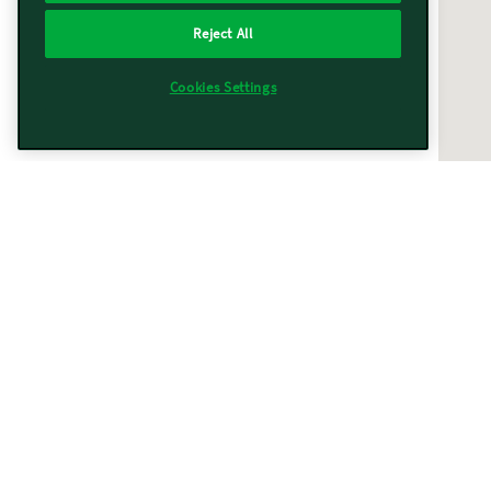
Reject All
Cookies Settings
Vorwerk vicino a te
Trovati
367
risultati
Filtri