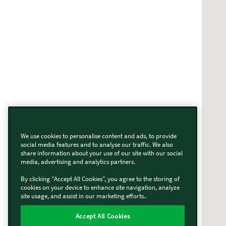
We use cookies to personalise content and ads, to provide
social media features and to analyse our traffic. We also
share information about your use of our site with our social
media, advertising and analytics partners.
By clicking "Accept All Cookies", you agree to the storing of
cookies on your device to enhance site navigation, analyze
site usage, and assist in our marketing efforts..
Accept All Cookies