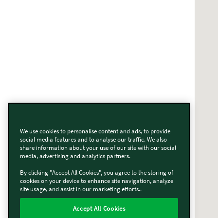
We use cookies to personalise content and ads, to provide
social media features and to analyse our traffic. We also
share information about your use of our site with our social
media, advertising and analytics partners.
By clicking "Accept All Cookies", you agree to the storing of
cookies on your device to enhance site navigation, analyze
site usage, and assist in our marketing efforts..
Accept All Cookies