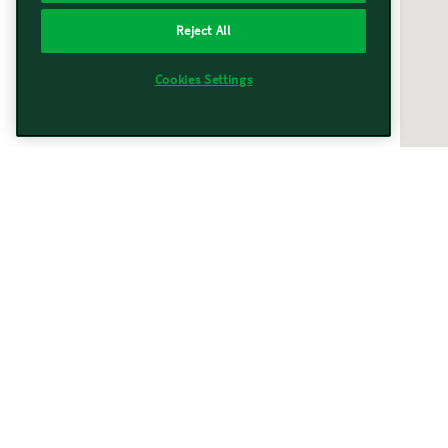
Reject All
Cookies Settings
Vorwerk vicino a te
Trovati
367
risultati
Filtri