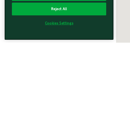
Reject All
Cookies Settings
Vorwerk vicino a te
Trovati
367
risultati
Filtri