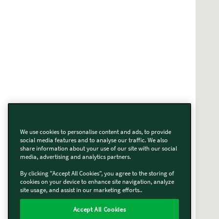
We use cookies to personalise content and ads, to provide
social media features and to analyse our traffic. We also
share information about your use of our site with our social
media, advertising and analytics partners.
By clicking "Accept All Cookies", you agree to the storing of
cookies on your device to enhance site navigation, analyze
site usage, and assist in our marketing efforts..
Accept All Cookies