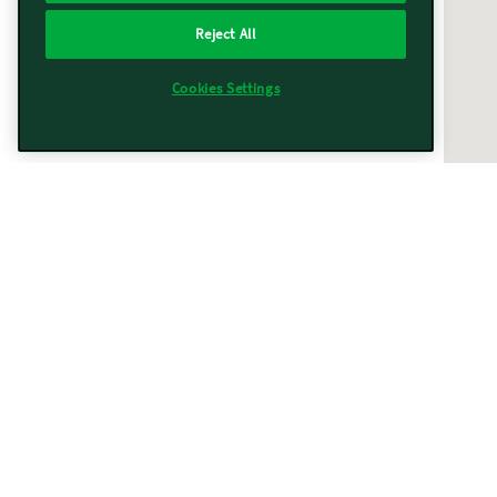
Reject All
Cookies Settings
Vorwerk vicino a te
Trovati
367
risultati
Filtri