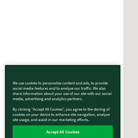
We use cookies to personalise content and ads, to provide
social media features and to analyse our traffic. We also
share information about your use of our site with our social
media, advertising and analytics partners.
By clicking "Accept All Cookies", you agree to the storing of
cookies on your device to enhance site navigation, analyze
site usage, and assist in our marketing efforts..
Accept All Cookies