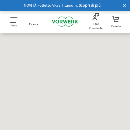
NOVITÀ Folletto VK7s Titanium.
Scopri di più
Il tuo
Ricerca
Menu
Carrello
Consulente