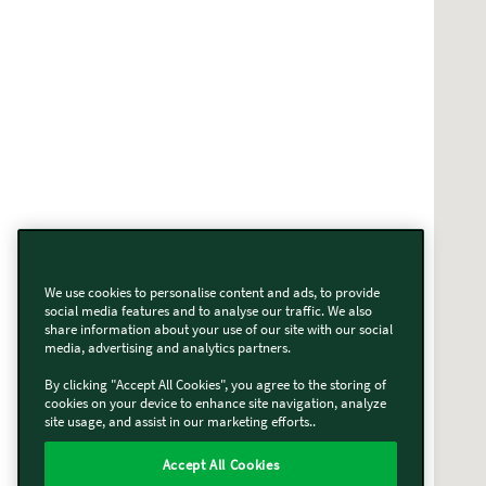
We use cookies to personalise content and ads, to provide
social media features and to analyse our traffic. We also
share information about your use of our site with our social
media, advertising and analytics partners.
By clicking "Accept All Cookies", you agree to the storing of
cookies on your device to enhance site navigation, analyze
site usage, and assist in our marketing efforts..
Accept All Cookies