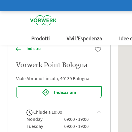
TM6
Informativa Antitruffa
Folletto: da più di 85 anni
Bimby 
Folletto Magazine
Cookid
Folletto
Bim
Richiedi una Dimostrazione
Richied
Bimby 
Altri prodotti
Folletto
Richiedi una
Folletto
Folletto
Folletto
Tutti i prodotti
Bim
Richi
Bim
Bim
Bim
Foll
Tutto sulla pulizia
Dimostrazione
Consigli utili
FAQ
Entra nel Team
Online Shop
Cuci
Bimb
Ricet
FAQ
Entr
Onli
Aspirabriciole Folletto VC100
Cerca l
Commun
Prodotti
Vivi l'Esperienza
Idee 
Indietro
Vorwerk Point Bologna
Viale Abramo Lincoln, 40139 Bologna
Indicazioni
Chiude a 19:00
monday
09:00 - 19:00
tuesday
09:00 - 19:00