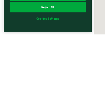
Reject All
Cookies Settings
Vorwerk vicino a te
Trovati
367
risultati
Filtri