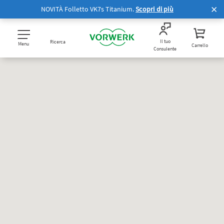
NOVITÀ Folletto VK7s Titanium.
Scopri di più
Il tuo
Ricerca
Menu
Carrello
Consulente