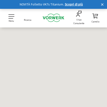
NOVITÀ Folletto VK7s Titanium.
Scopri di più
Il tuo
Ricerca
Menu
Carrello
Consulente