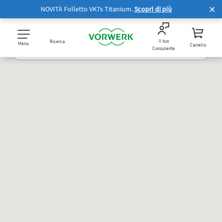
NOVITÀ Folletto VK7s Titanium.
Scopri di più
Il tuo
Ricerca
Menu
Carrello
Consulente