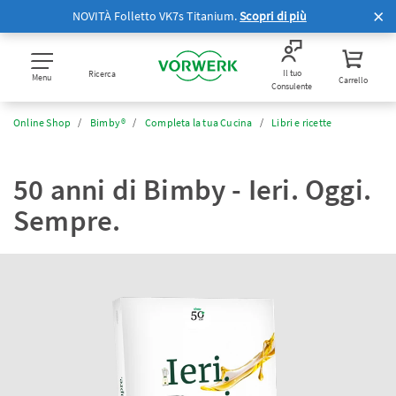
NOVITÀ Folletto VK7s Titanium.
Scopri di più
Il tuo
Ricerca
Menu
Carrello
Consulente
Online Shop
Bimby®
Completa la tua Cucina
Libri e ricette
50 anni di Bimby - Ieri. Oggi.
Sempre.