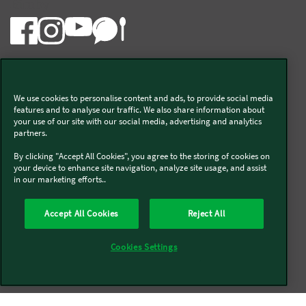
Bimby
We use cookies to personalise content and ads, to provide social media
Vorwerk Italia s.a.s. di Vorwerk Management s.r.l.
features and to analyse our traffic. We also share information about
your use of our site with our social media, advertising and analytics
C.F. e P.Iva 00793630153
partners.
Chi siamo
Informativa Privacy & Cookies
By clicking "Accept All Cookies", you agree to the storing of cookies on
your device to enhance site navigation, analyze site usage, and assist
Licenza dati ai sensi del Regolamento UE-2023/2854
in our marketing efforts..
Condizioni Generali di Vendita
Informazioni Legali
Diritto di Recesso
Imprint
Modello Organizzativo
Codice Etico
Salute e Sicurezza
Accept All Cookies
Reject All
Segnalazioni (whistleblowing)
Dichiarazione di Accessibilità
Verifica prodotti bloccati Bimby
Verifica prodotti Folletto
Cookies Settings
Accessori non autorizzati di terzi e riparazioni improprie
Società trasparente