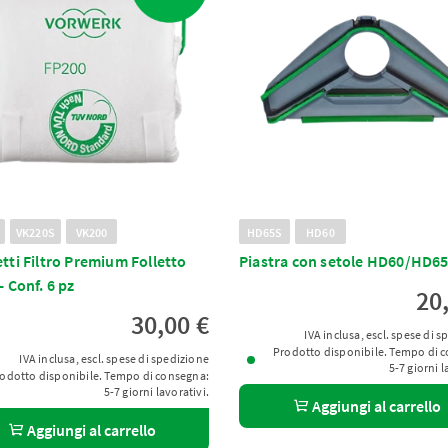
VK220S
VK200
HD65S
HD60
tti Filtro Premium Folletto
Piastra con setole HD60/HD65
- Conf. 6 pz
20
30,00 €
IVA inclusa, escl. spese di 
Prodotto disponibile. Tempo di 
IVA inclusa, escl. spese di spedizione
5-7 giorni l
odotto disponibile. Tempo di consegna:
5-7 giorni lavorativi.
Aggiungi al carrello
Aggiungi al carrello