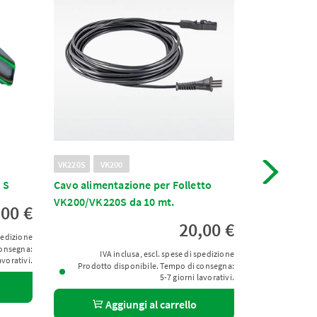
VK220S
VK200
VR7S
 S
Cavo alimentazione per Folletto
Spazzola Pri
VK200/VK220S da 10 mt.
,00 €
20,00 €
spedizione
IVA 
consegna:
Prodotto 
IVA inclusa, escl. spese di spedizione
avorativi.
Prodotto disponibile. Tempo di consegna:
5-7 giorni lavorativi.
Ag
Aggiungi al carrello