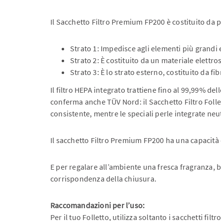
Il Sacchetto Filtro Premium FP200 è costituito da pl
Strato 1: Impedisce agli elementi più grandi e 
Strato 2: È costituito da un materiale elettros
Strato 3: È lo strato esterno, costituito da f
Il filtro HEPA integrato trattiene fino al 99,99% de
conferma anche TÜV Nord: il Sacchetto Filtro Folletto
consistente, mentre le speciali perle integrate neut
Il sacchetto Filtro Premium FP200 ha una capacità di
E per regalare all’ambiente una fresca fragranza, b
corrispondenza della chiusura.
Raccomandazioni per l’uso:
Per il tuo Folletto, utilizza soltanto i sacchetti f