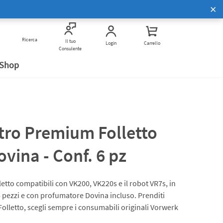
Scopri di più
Corsi di Cucina Bimby
to
Ricerca
Vivi Bimby insieme a noi
Verifica anti frode
Il tuo
Login
Carrello
Consulente
 Shop
ltro Premium Folletto
vina - Conf. 6 pz
etto compatibili con VK200, VK220s e il robot VR7s, in
pezzi e con profumatore Dovina incluso. Prenditi
 Folletto, scegli sempre i consumabili originali Vorwerk