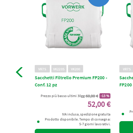
VR7S
VK220S
VK200
VR7S
Sacchetti Filtrello Premium FP200 -
Sacche
Conf. 12 pz
FP200 
25,00 €
60,00 €
Prezzo più basso ultimi 30gg:
-13 %
pese di spedizione
52,00 €
mpo di consegna:
 giorni lavorativi.
Pr
IVA inclusa, spedizione gratuita
Prodotto disponibile. Tempo di consegna:
rrello
5-7 giorni lavorativi.