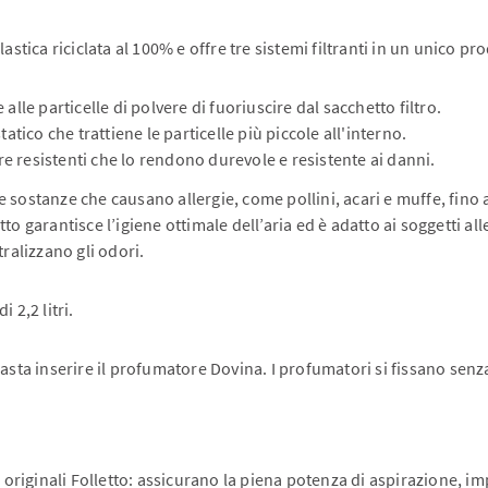
astica riciclata al 100% e offre tre sistemi filtranti in un unico pr
alle particelle di polvere di fuoriuscire dal sacchetto filtro.
tatico che trattiene le particelle più piccole all'interno.
ibre resistenti che lo rendono durevole e resistente ai danni.
lle sostanze che causano allergie, come pollini, acari e muffe, fino
 garantisce l’igiene ottimale dell’aria ed è adatto ai soggetti aller
ralizzano gli odori.
 2,2 litri.
asta inserire il profumatore Dovina. I profumatori si fissano senz
iltro originali Folletto: assicurano la piena potenza di aspirazione