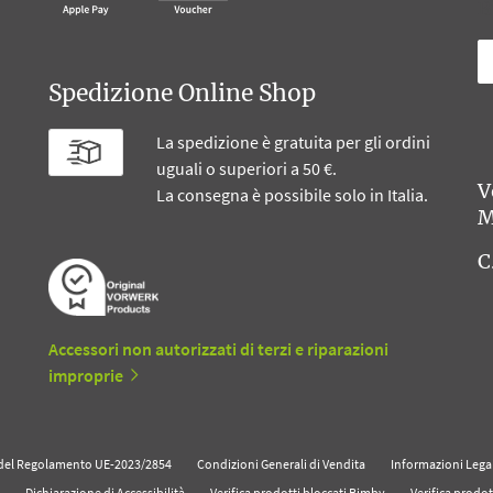
B
Spedizione Online Shop
La spedizione è gratuita per gli ordini
uguali o superiori a 50 €.
V
La consegna è possibile solo in Italia.
M
C
Accessori non autorizzati di terzi e riparazioni
improprie
i del Regolamento UE-2023/2854
Condizioni Generali di Vendita
Informazioni Legal
Dichiarazione di Accessibilità
Verifica prodotti bloccati Bimby
Verifica prodot