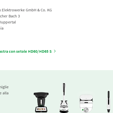
 Elektrowerke GmbH & Co. KG
cher Bach 3
Wuppertal
ia
astra con setole HD60/HD65 S
miglie
e alla