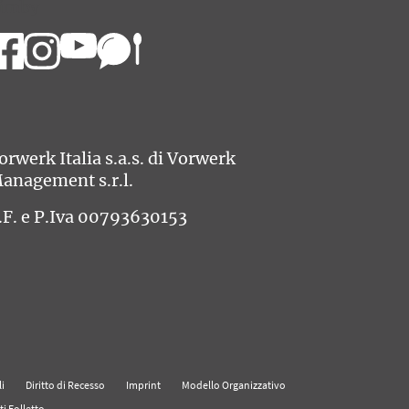
imby
orwerk Italia s.a.s. di Vorwerk
anagement s.r.l.
.F. e P.Iva 00793630153
i
Diritto di Recesso
Imprint
Modello Organizzativo
ti Folletto