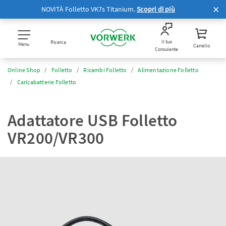
NOVITÀ Folletto VK7s Titanium.
Scopri di più
Il tuo
Ricerca
Menu
Carrello
Consulente
Online Shop
Folletto
Ricambi Folletto
Alimentazione Folletto
Caricabatterie Folletto
Adattatore USB Folletto
VR200/VR300