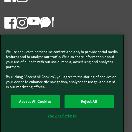
Bimby
We use cookies to personalise content and ads, to provide social media
Vorwerk Italia s.a.s. di Vorwerk Management s.r.l.
features and to analyse our traffic. We also share information about
your use of our site with our social media, advertising and analytics
C.F. e P.Iva 00793630153
partners.
Chi siamo
Informativa Privacy & Cookies
By clicking "Accept All Cookies", you agree to the storing of cookies on
your device to enhance site navigation, analyze site usage, and assist
Licenza dati ai sensi del Regolamento UE-2023/2854
in our marketing efforts..
Condizioni Generali di Vendita
Informazioni Legali
Diritto di Recesso
Imprint
Modello Organizzativo
Codice Etico
Salute e Sicurezza
Accept All Cookies
Reject All
Segnalazioni (whistleblowing)
Dichiarazione di Accessibilità
Verifica prodotti bloccati Bimby
Verifica prodotti Folletto
Cookies Settings
Accessori non autorizzati di terzi e riparazioni improprie
Società trasparente