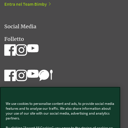
Entra nel Team Bimby
Social Media
Folletto
Bimby
We use cookies to personalise content and ads, to provide social media
Vorwerk Italia s.a.s. di Vorwerk Management s.r.l.
features and to analyse our traffic. We also share information about
your use of our site with our social media, advertising and analytics
C.F. e P.Iva 00793630153
partners.
Chi siamo
Informativa Privacy & Cookies
By clicking "Accept All Cookies", you agree to the storing of cookies on