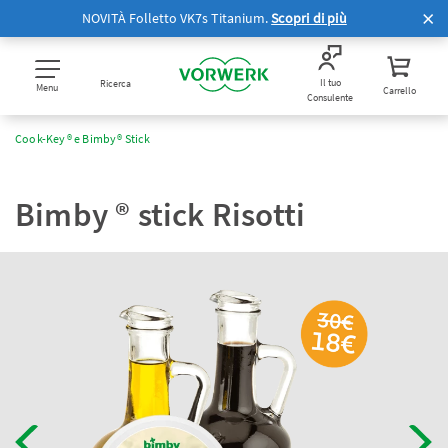
NOVITÀ Folletto VK7s Titanium.
Scopri di più
Il tuo
Ricerca
Menu
Carrello
Consulente
Cook-Key® e Bimby® Stick
Bimby ® stick Risotti