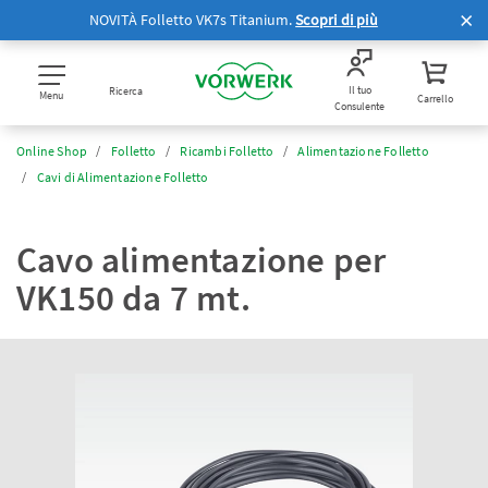
NOVITÀ Folletto VK7s Titanium.
Scopri di più
Il tuo
Ricerca
Menu
Carrello
Consulente
Online Shop
Folletto
Ricambi Folletto
Alimentazione Folletto
Cavi di Alimentazione Folletto
Cavo alimentazione per
VK150 da 7 mt.