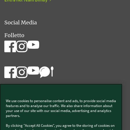
Social Media
Folletto
Bimby
We use cookies to personalise content and ads, to provide social media
Vorwerk Italia s.a.s. di Vorwerk Management s.r.l.
features and to analyse our traffic. We also share information about
your use of our site with our social media, advertising and analytics
C.F. e P.Iva 00793630153
partners.
Chi siamo
Informativa Privacy & Cookies
By clicking "Accept All Cookies", you agree to the storing of cookies on