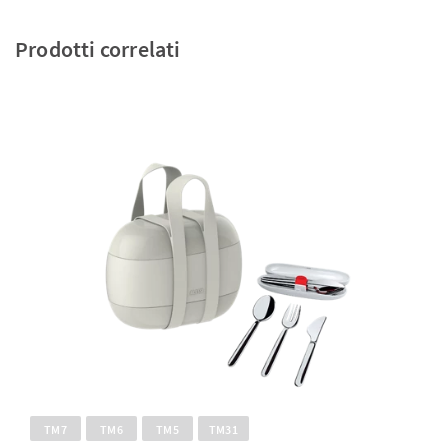
Prodotti correlati
TM7
TM6
TM5
TM31