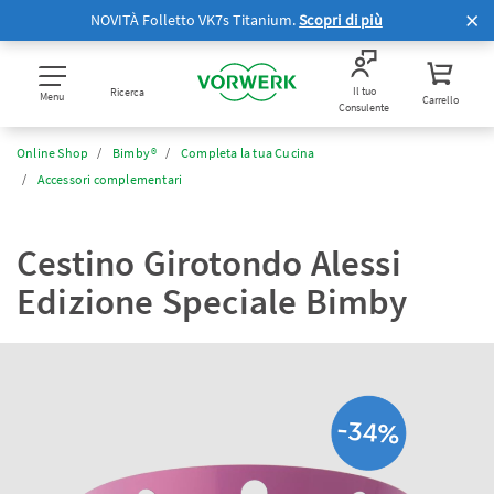
NOVITÀ Folletto VK7s Titanium.
Scopri di più
Il tuo
Ricerca
Menu
Carrello
Consulente
Online Shop
Bimby®
Completa la tua Cucina
Accessori complementari
Cestino Girotondo Alessi
Edizione Speciale Bimby