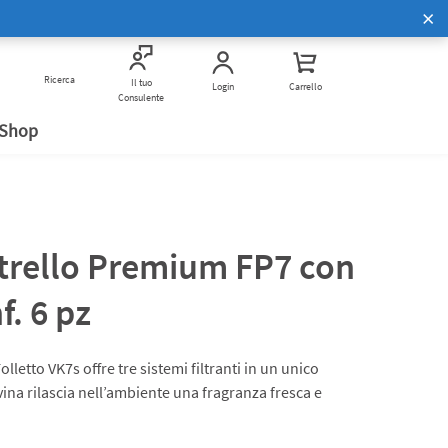
Scopri di più
Corsi di Cucina Bimby
to
Ricerca
Vivi Bimby insieme a noi
Verifica anti frode
Il tuo
Login
Carrello
Consulente
 Shop
ltrello Premium FP7 con
f. 6 pz
olletto VK7s offre tre sistemi filtranti in un unico
ina rilascia nell’ambiente una fragranza fresca e