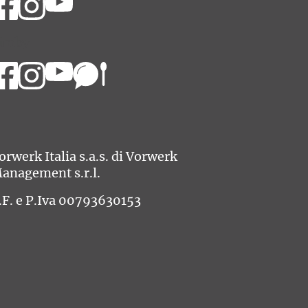
imby
orwerk Italia s.a.s. di Vorwerk
anagement s.r.l.
.F. e P.Iva 00793630153