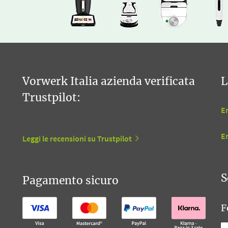
Vorwerk Italia azienda verificata
L
Trustpilot:
En
E
Leggi le recensioni su Trustpilot
S
Pagamento sicuro
F