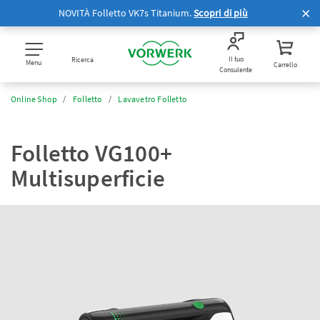
NOVITÀ Folletto VK7s Titanium.
Scopri di più
Il tuo
Ricerca
Menu
Carrello
Consulente
Online Shop
Folletto
Lavavetro Folletto
Folletto VG100+
Multisuperficie