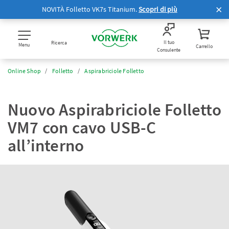
NOVITÀ Folletto VK7s Titanium.
Scopri di più
Il tuo
Ricerca
Menu
Carrello
Consulente
Online Shop
Folletto
Aspirabriciole Folletto
Nuovo Aspirabriciole Folletto
VM7 con cavo USB-C
all’interno