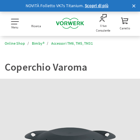
NOVITÀ Folletto VK7s Titanium.
Scopri di più
Il tuo
Ricerca
Menu
Carrello
Consulente
Online Shop
Bimby®
Accessori TM6, TM5, TM31
Coperchio Varoma