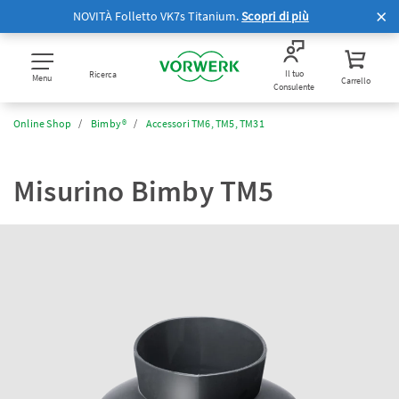
NOVITÀ Folletto VK7s Titanium.
Scopri di più
Il tuo
Ricerca
Menu
Carrello
Consulente
Online Shop
Bimby®
Accessori TM6, TM5, TM31
Misurino Bimby TM5