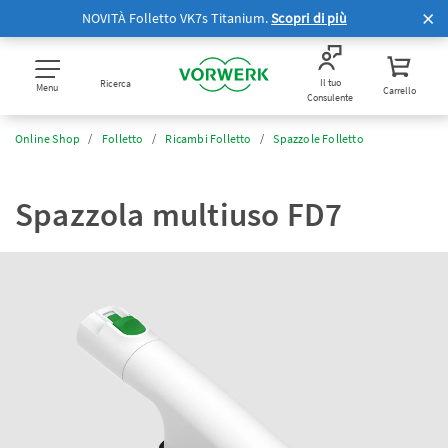
NOVITÀ Folletto VK7s Titanium.
Scopri di più
Il tuo
Ricerca
Menu
Carrello
Consulente
Online Shop
Folletto
Ricambi Folletto
Spazzole Folletto
Spazzola multiuso FD7