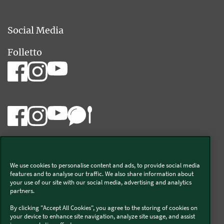
Social Media
Folletto
Bimby
We use cookies to personalise content and ads, to provide social media
Vorwerk Italia s.a.s. di Vorwerk Management s.r.l.
features and to analyse our traffic. We also share information about
your use of our site with our social media, advertising and analytics
C.F. e P.Iva 00793630153
partners.
Chi siamo
Informativa Privacy & Cookies
By clicking "Accept All Cookies", you agree to the storing of cookies on
your device to enhance site navigation, analyze site usage, and assist
Licenza dati ai sensi del Regolamento UE-2023/2854