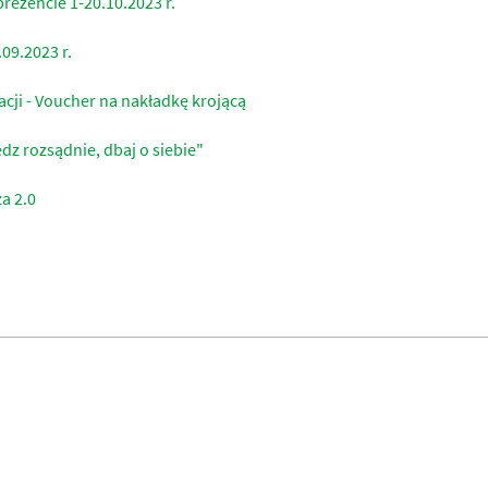
rezencie 1-20.10.2023 r.
09.2023 r.
ji - Voucher na nakładkę krojącą
dz rozsądnie, dbaj o siebie"
a 2.0