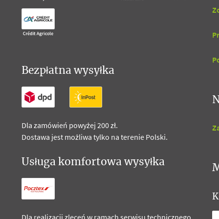
Z
P
P
Bezpłatna wysyłka
N
Dla zamówień powyżej 200 zł.
Za
Dostawa jest możliwa tylko na terenie Polski.
Usługa komfortowa wysyłka
M
K
Dla realizacji zleceń w ramach serwisu technicznego