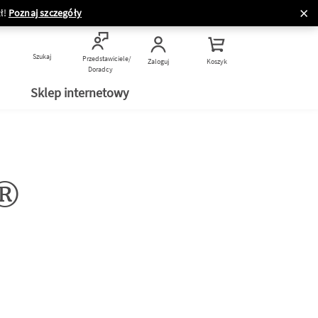
ł!
Poznaj szczegóły
Szukaj
Przedstawiciele/
Zaloguj
Koszyk
Doradcy
Sklep internetowy
x®