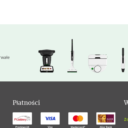
rwałe
Płatności
W
Z