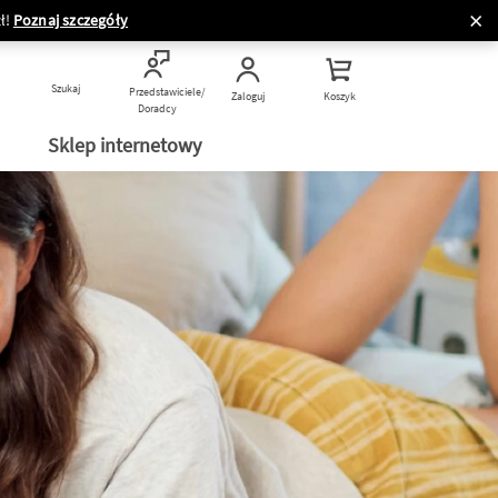
ł!
Poznaj szczegóły
Szukaj
Przedstawiciele/
Zaloguj
Koszyk
Doradcy
Sklep internetowy