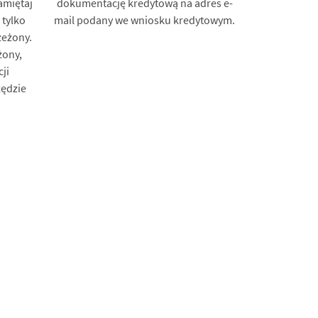
miętaj
dokumentację kredytową na adres e-
tylko
mail podany we wniosku kredytowym.
zeżony.
żony,
ji
ędzie