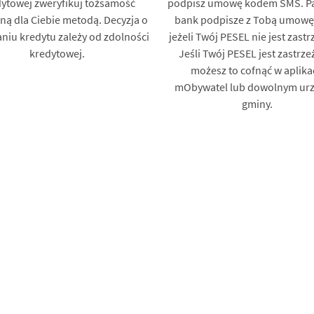
ytowej zweryfikuj tożsamość
podpisz umowę kodem SMS. Pa
ną dla Ciebie metodą. Decyzja o
bank podpisze z Tobą umowę 
niu kredytu zależy od zdolności
jeżeli Twój PESEL nie jest zastr
kredytowej.
Jeśli Twój PESEL jest zastrze
możesz to cofnąć w aplikac
mObywatel lub dowolnym urz
gminy.