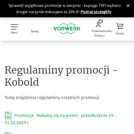
Sprawdź wyjątkowe promocje w sierpniu - kupując TM7 wybierz
drugie naczynie miksujące za 299 zł!
Poznaj szczegóły
Przedstawiciele/
Szukaj
Menu
Koszyk
Doradcy
Regulaminy promocji -
Kobold
Tutaj znajdziesz regulaminy ostatnich promocji.
Promocja - Naładuj się na jesień - przedłużenie 14-
31.10.2024 r.