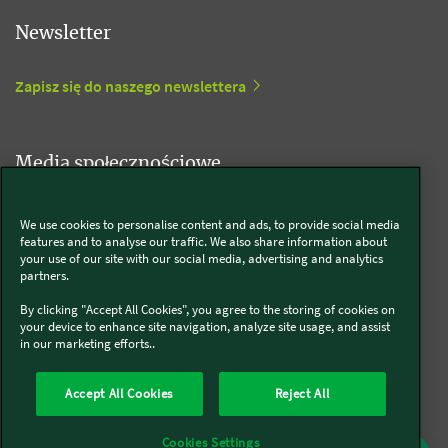
Newsletter
Zapisz się do naszego newslettera
Media społecznościowe
Kobold
We use cookies to personalise content and ads, to provide social media
features and to analyse our traffic. We also share information about
your use of our site with our social media, advertising and analytics
partners.
Thermomix®
By clicking "Accept All Cookies", you agree to the storing of cookies on
your device to enhance site navigation, analyze site usage, and assist
in our marketing efforts..
Accept All Cookies
Reject All
O nas
Polityka prywatności
Pliki Cookies
Regulamin
Cookies Settings