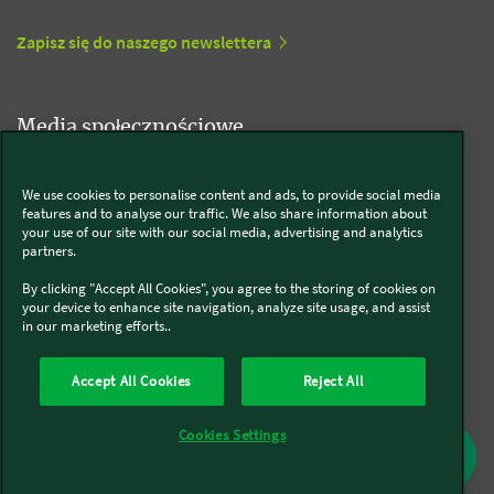
Zapisz się do naszego newslettera
Media społecznościowe
Kobold
We use cookies to personalise content and ads, to provide social media
features and to analyse our traffic. We also share information about
your use of our site with our social media, advertising and analytics
partners.
By clicking "Accept All Cookies", you agree to the storing of cookies on
Thermomix®
your device to enhance site navigation, analyze site usage, and assist
in our marketing efforts..
Accept All Cookies
Reject All
O nas
Polityka prywatności
Pliki Cookies
Regulamin
Cookies Settings
Informacje o firmie
Kontakt dla mediów
Europejski Akt o Dostępności