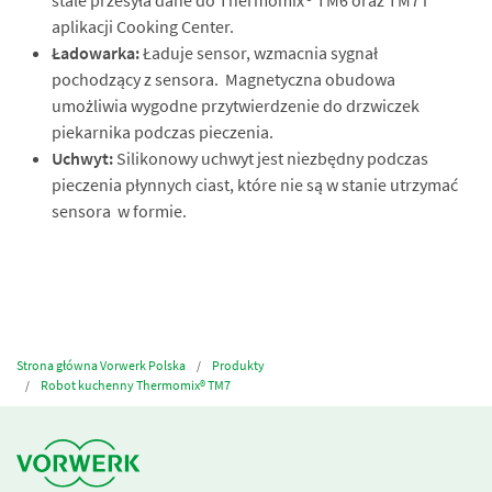
stale przesyła dane do Thermomix® TM6 oraz TM7 i
aplikacji Cooking Center.
Ładowarka:
Ładuje sensor, wzmacnia sygnał
pochodzący z sensora. Magnetyczna obudowa
umożliwia wygodne przytwierdzenie do drzwiczek
piekarnika podczas pieczenia. ​
Uchwyt:
Silikonowy uchwyt jest niezbędny podczas
pieczenia płynnych ciast, które nie są w stanie utrzymać
sensora w formie.
Strona główna Vorwerk Polska
Produkty
Robot kuchenny Thermomix® TM7