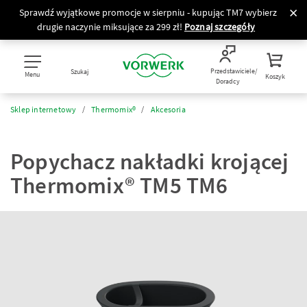
Sprawdź wyjątkowe promocje w sierpniu - kupując TM7 wybierz
drugie naczynie miksujące za 299 zł!
Poznaj szczegóły
Przedstawiciele/
Szukaj
Menu
Koszyk
Doradcy
Sklep internetowy
Thermomix®
Akcesoria
Popychacz nakładki krojącej
Thermomix® TM5 TM6