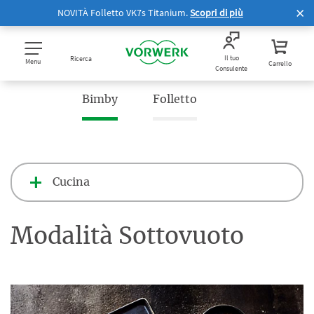
NOVITÀ Folletto VK7s Titanium.
Scopri di più
Il tuo
Ricerca
Menu
Carrello
Consulente
Bimby
Folletto
Cucina
Modalità Sottovuoto