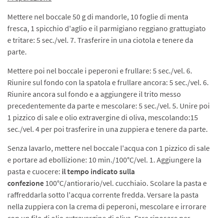
Mettere nel boccale 50 g di mandorle, 10 foglie di menta
fresca, 1 spicchio d'aglio e il parmigiano reggiano grattugiato
e tritare: 5 sec./vel. 7. Trasferire in una ciotola e tenere da
parte.
Mettere poi nel boccale i peperoni e frullare: 5 sec./vel. 6.
Riunire sul fondo con la spatola e frullare ancora: 5 sec./vel. 6.
Riunire ancora sul fondo e a aggiungere il trito messo
precedentemente da parte e mescolare: 5 sec./vel. 5. Unire poi
1 pizzico di sale e olio extravergine di oliva, mescolando:15
sec./vel. 4 per poi trasferire in una zuppiera e tenere da parte.
Senza lavarlo, mettere nel boccale l'acqua con 1 pizzico di sale
e portare ad ebollizione: 10 min./100°C/vel. 1. Aggiungere la
pasta e cuocere:
il tempo indicato sulla
confezione
100°C/antiorario/vel. cucchiaio. Scolare la pasta e
raffreddarla sotto l'acqua corrente fredda. Versare la pasta
nella zuppiera con la crema di peperoni, mescolare e irrorare
con un filo di olio extravergine di oliva. Fare riposare per