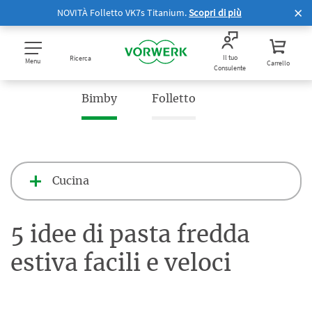
NOVITÀ Folletto VK7s Titanium.
Scopri di più
Il tuo
Ricerca
Menu
Carrello
Consulente
Bimby
Folletto
Cucina
5 idee di pasta fredda
estiva facili e veloci