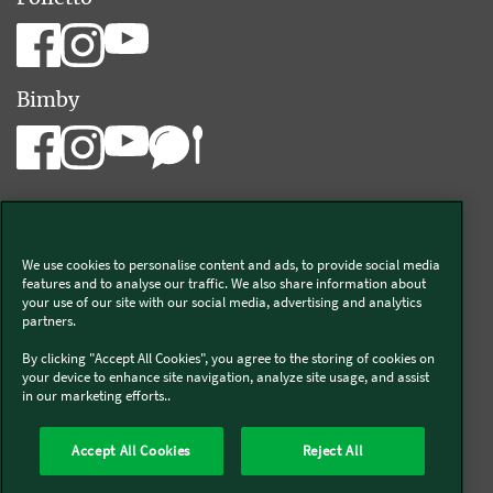
Bimby
We use cookies to personalise content and ads, to provide social media
Vorwerk Italia s.a.s. di Vorwerk Management s.r.l.
features and to analyse our traffic. We also share information about
your use of our site with our social media, advertising and analytics
C.F. e P.Iva 00793630153
partners.
Chi siamo
Informativa Privacy & Cookies
By clicking "Accept All Cookies", you agree to the storing of cookies on
your device to enhance site navigation, analyze site usage, and assist
Licenza dati ai sensi del Regolamento UE-2023/2854
in our marketing efforts..
Condizioni Generali di Vendita
Informazioni Legali
Diritto di Recesso
Imprint
Modello Organizzativo
Codice Etico
Salute e Sicurezza
Accept All Cookies
Reject All
Segnalazioni (whistleblowing)
Dichiarazione di Accessibilità
Verifica prodotti bloccati Bimby
Verifica prodotti Folletto