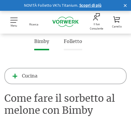
NOVITÀ Folletto VK7s Titanium.
Scopri di più
Il tuo
Ricerca
Menu
Carrello
Consulente
Bimby
Folletto
Cucina
Come fare il sorbetto al
melone con Bimby