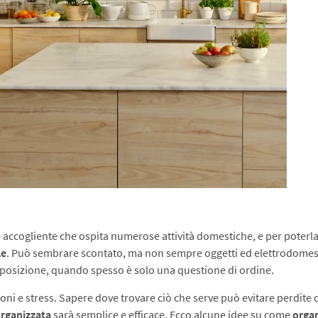
o e accogliente che ospita numerose attività domestiche, e per poterl
le
. Può sembrare scontato, ma non sempre oggetti ed elettrodomestic
disposizione, quando spesso è solo una questione di ordine.
ni e stress. Sapere dove trovare ciò che serve può evitare perdite d
organizzata
sarà semplice e efficace. Ecco alcune idee su come
organ