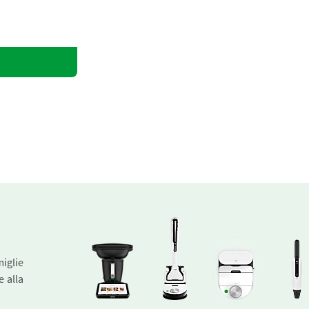
miglie
e alla