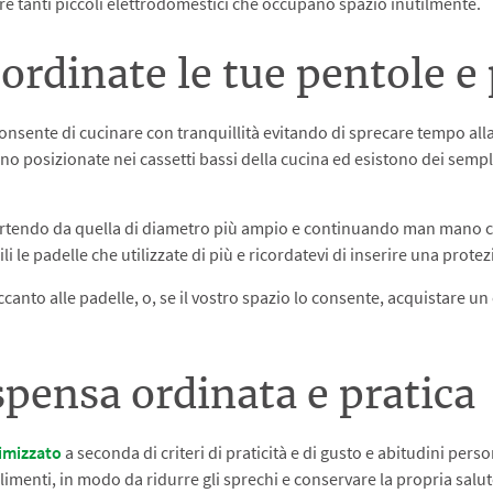
ire tanti piccoli elettrodomestici che occupano spazio inutilmente.
 ordinate le tue pentole e
onsente di cucinare con tranquillità evitando di sprecare tempo alla ri
 posizionate nei cassetti bassi della cucina ed esistono dei sempli
a partendo da quella di diametro più ampio e continuando man mano c
i le padelle che utilizzate di più e ricordatevi di inserire una protezio
canto alle padelle, o, se il vostro spazio lo consente, acquistare un 
spensa ordinata e pratica
timizzato
a seconda di criteri di praticità e di gusto e abitudini per
alimenti, in modo da ridurre gli sprechi e conservare la propria salut