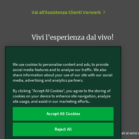
Vai all'Assistenza Clienti Vorwerk
Vivi l'esperienza dal vivo!
Appuntamento con un Agente Folletto
We use cookies to personalise content and ads, to provide
social media features and to analyse our traffic. We also
Appuntamento con un Incaricato Bimby
share information about your use of our site with our social
media, advertising and analytics partners.
Vorwerk Point
By clicking "Accept All Cookies", you agree to the storing of
cookies on your device to enhance site navigation, analyze
site usage, and assist in our marketing efforts..
Accept All Cookies
Reject All
Chi siamo
Informativa Privacy & Cookies
Licenza dati ai sens