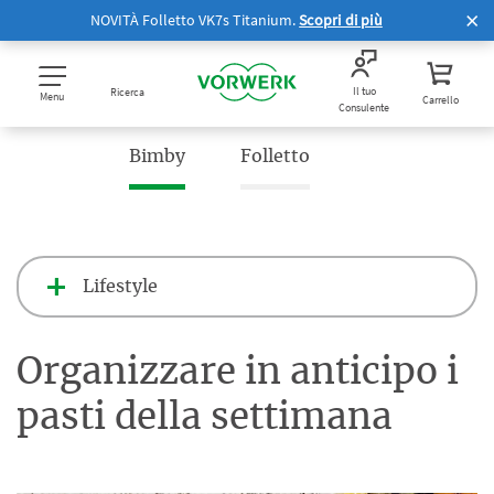
NOVITÀ Folletto VK7s Titanium.
Scopri di più
Il tuo
Ricerca
Menu
Carrello
Consulente
Bimby
Folletto
Lifestyle
Organizzare in anticipo i
pasti della settimana