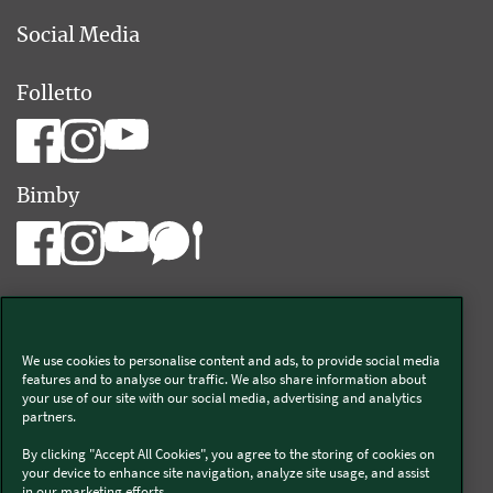
Social Media
Folletto
Bimby
We use cookies to personalise content and ads, to provide social media
Vorwerk Italia s.a.s. di Vorwerk Management s.r.l.
features and to analyse our traffic. We also share information about
your use of our site with our social media, advertising and analytics
C.F. e P.Iva 00793630153
partners.
Chi siamo
Informativa Privacy & Cookies
By clicking "Accept All Cookies", you agree to the storing of cookies on
your device to enhance site navigation, analyze site usage, and assist
Licenza dati ai sensi del Regolamento UE-2023/2854
in our marketing efforts..