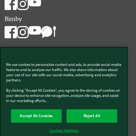
Bimby
We use cookies to personalise content and ads, to provide social media
Vorwerk Italia s.a.s. di Vorwerk Management s.r.l.
features and to analyse our traffic. We also share information about
your use of our site with our social media, advertising and analytics
C.F. e P.Iva 00793630153
partners.
Chi siamo
Informativa Privacy & Cookies
By clicking "Accept All Cookies", you agree to the storing of cookies on
your device to enhance site navigation, analyze site usage, and assist
Licenza dati ai sensi del Regolamento UE-2023/2854
in our marketing efforts..
Condizioni Generali di Vendita
Informazioni Legali
Diritto di Recesso
Imprint
Modello Organizzativo
Codice Etico
Salute e Sicurezza
Accept All Cookies
Reject All
Segnalazioni (whistleblowing)
Dichiarazione di Accessibilità
Verifica prodotti bloccati Bimby
Verifica prodotti Folletto
Cookies Settings
Accessori non autorizzati di terzi e riparazioni improprie
Società trasparente