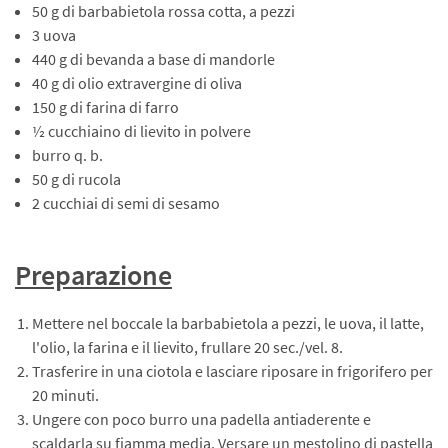
50 g di barbabietola rossa cotta, a pezzi
3 uova
440 g di bevanda a base di mandorle
40 g di olio extravergine di oliva
150 g di farina di farro
½ cucchiaino di lievito in polvere
burro q. b.
50 g di rucola
2 cucchiai di semi di sesamo
Preparazione
Mettere nel boccale la barbabietola a pezzi, le uova, il latte,
l'olio, la farina e il lievito, frullare 20 sec./vel. 8.
Trasferire in una ciotola e lasciare riposare in frigorifero per
20 minuti.
Ungere con poco burro una padella antiaderente e
scaldarla su fiamma media. Versare un mestolino di pastella