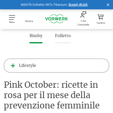
NOVITÀ Folletto VK7s Titanium.
Scopri di più
Il tuo
Ricerca
Menu
Carrello
Consulente
Bimby
Folletto
Lifestyle
Pink October: ricette in
rosa per il mese della
prevenzione femminile