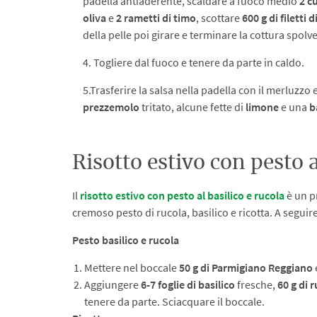
padella antiaderente, scaldare a fuoco medio
2 c
oliva
e
2 rametti di timo
, scottare
600 g di filetti 
della pelle poi girare e terminare la cottura spol
4. Togliere dal fuoco e tenere da parte in caldo.
5.Trasferire la salsa nella padella con il merluzzo 
prezzemolo
tritato, alcune fette di
limone
e una
b
Risotto estivo con pesto a
Il
risotto estivo con pesto al basilico e rucola
è un p
cremoso pesto di rucola, basilico e ricotta. A seguire
Pesto basilico e rucola
Mettere nel boccale
50 g di Parmigiano Reggiano
Aggiungere
6-7 foglie di basilico
fresche,
60 g di 
tenere da parte. Sciacquare il boccale.