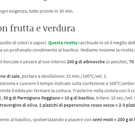
ogni esigenza, tutte pronte in 30 min.
con frutta e verdura
pudio di colori e sapori.
Questa ricetta
racchiude in sé il meglio dell
o da un profumato condimento al basilico. Vediamo insieme la ricetta 
el boccale e pesare al suo interno
200 g di albicocche
(o pesche),
70 
no di sale
, portare a ebollizione: 15 min./100°C/vel. 1.
 Varoma e cuocere il tempo indicato sulla confezione a 100°C/antiorar
ente fredda per fermare la cottura. Trasferire nella ciotola con il 
),
30 g di Parmigiano Reggiano
e
10 g di basilico
, tritare: 10 sec./vel
xtravergine di oliva
,
2 pizzichi di peperoncino rosso secco
e
2-3 pizz
mento al basilico, spolverizzando a piacere con
semi
misti
e
200 g di