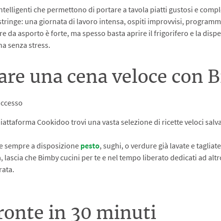
ntelligenti che permettono di portare a tavola piatti gustosi e comple
po stringe: una giornata di lavoro intensa, ospiti improvvisi, program
nare da asporto è forte, ma spesso basta aprire il frigorifero e la di
ena senza stress.
rare una cena veloce con 
successo
 piattaforma Cookidoo trovi una vasta selezione di ricette veloci sal
re sempre a disposizione
pesto
, sughi, o verdure già lavate e tagliat
tta, lascia che Bimby cucini per te e nel tempo liberato dedicati ad altr
rata.
ronte in 30 minuti