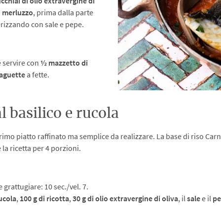
ucchiai di olio extravergine di
di merluzzo
, prima dalla parte
verizzando con sale e pepe.
e servire con
½ mazzetto di
aguette
a fette.
l basilico e rucola
rimo piatto raffinato ma semplice da realizzare. La base di riso Car
 la ricetta per 4 porzioni.
e grattugiare: 10 sec./vel. 7.
rucola
,
100 g di ricotta
,
30 g di olio extravergine di oliva
, il
sale
e il
pe