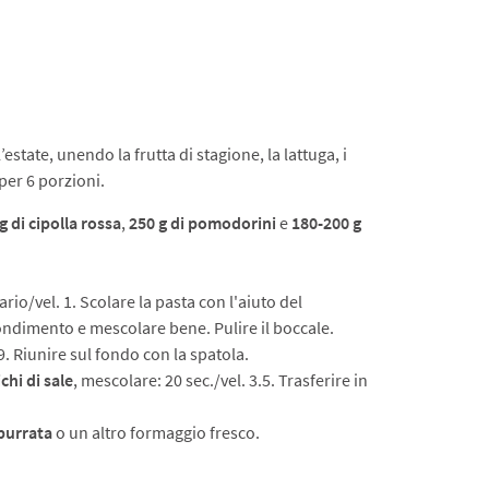
’estate, unendo la frutta di stagione, la lattuga, i
per 6 porzioni.
g di cipolla rossa
,
250 g di pomodorini
e
180-200 g
io/vel. 1. Scolare la pasta con l'aiuto del
condimento e mescolare bene. Pulire il boccale.
. 9. Riunire sul fondo con la spatola.
ichi di sale
, mescolare: 20 sec./vel. 3.5. Trasferire in
 burrata
o un altro formaggio fresco.