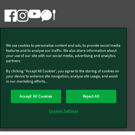
Bimby
We use cookies to personalise content and ads, to provide social media
Vorwerk Italia s.a.s. di Vorwerk Management s.r.l.
features and to analyse our traffic. We also share information about
your use of our site with our social media, advertising and analytics
C.F. e P.Iva 00793630153
partners.
Chi siamo
Informativa Privacy & Cookies
By clicking "Accept All Cookies", you agree to the storing of cookies on
your device to enhance site navigation, analyze site usage, and assist
Licenza dati ai sensi del Regolamento UE-2023/2854
in our marketing efforts..
Condizioni Generali di Vendita
Informazioni Legali
Diritto di Recesso
Imprint
Modello Organizzativo
Codice Etico
Salute e Sicurezza
Accept All Cookies
Reject All
Segnalazioni (whistleblowing)
Dichiarazione di Accessibilità
Verifica prodotti bloccati Bimby
Verifica prodotti Folletto
Cookies Settings
Accessori non autorizzati di terzi e riparazioni improprie
Società trasparente