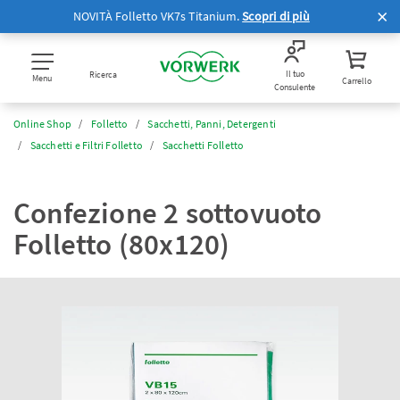
NOVITÀ Folletto VK7s Titanium.
Scopri di più
Il tuo
Ricerca
Menu
Carrello
Consulente
Online Shop
Folletto
Sacchetti, Panni, Detergenti
Sacchetti e Filtri Folletto
Sacchetti Folletto
Confezione 2 sottovuoto
Folletto (80x120)