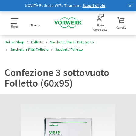
NOVITÀ Folletto VK7s Titanium.
Scopri di più
Il tuo
Ricerca
Menu
Carrello
Consulente
Online Shop
Folletto
Sacchetti, Panni, Detergenti
Sacchetti e Filtri Folletto
Sacchetti Folletto
Confezione 3 sottovuoto
Folletto (60x95)