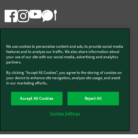
Bimby
We use cookies to personalise content and ads, to provide social media
Vorwerk Italia s.a.s. di Vorwerk Management s.r.l.
features and to analyse our traffic. We also share information about
your use of our site with our social media, advertising and analytics
C.F. e P.Iva 00793630153
partners.
Chi siamo
Informativa Privacy & Cookies
By clicking "Accept All Cookies", you agree to the storing of cookies on
your device to enhance site navigation, analyze site usage, and assist
Licenza dati ai sensi del Regolamento UE-2023/2854
in our marketing efforts..
Condizioni Generali di Vendita
Informazioni Legali
Diritto di Recesso
Imprint
Modello Organizzativo
Codice Etico
Salute e Sicurezza
Accept All Cookies
Reject All
Segnalazioni (whistleblowing)
Dichiarazione di Accessibilità
Verifica prodotti bloccati Bimby
Verifica prodotti Folletto
Cookies Settings
Accessori non autorizzati di terzi e riparazioni improprie
Società trasparente