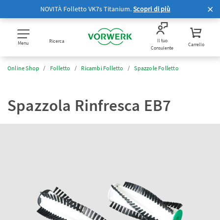
NOVITÀ Folletto VK7s Titanium.
Scopri di più
Il tuo
Ricerca
Menu
Carrello
Consulente
Online Shop
Folletto
Ricambi Folletto
Spazzole Folletto
Spazzola Rinfresca EB7