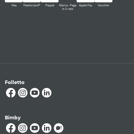
Visa
Mastercard®
Paypal
Klarna - Paga
Apple Pay
Voucher
in 3 rate
Folletto
Bimby