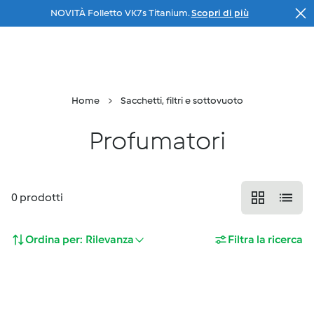
NOVITÀ Folletto VK7s Titanium.
Scopri di più
Salta al contenuto principale
Il tuo
consulente
Menu
Ricerca
Carrello
Home
Sacchetti, filtri e sottovuoto
Profumatori
0
prodotti
Ordina per:
Rilevanza
Filtra la ricerca