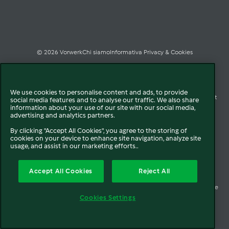
© 2026 Vorwerk
Chi siamo
Informativa Privacy & Cookies
Licenza dati ai sensi del Regolamento UE-2023/2854
We use cookies to personalise content and ads, to provide
Condizioni Generali di Vendita
Informazioni Legali
Diritto di Recesso
Imprint
social media features and to analyse our traffic. We also share
information about your use of our site with our social media,
advertising and analytics partners.
Modello Organizzativo
Codice Etico
Salute e Sicurezza
By clicking "Accept All Cookies", you agree to the storing of
cookies on your device to enhance site navigation, analyze site
Segnalazioni (whistleblowing)
Dichiarazione di Accessibilità
usage, and assist in our marketing efforts..
Verifica prodotti bloccati Bimby
Verifica prodotti Folletto
Accept All Cookies
Reject All
Accessori non autorizzati di terzi e riparazioni improprie
Società trasparente
Cookies Settings
Vorwerk Italia s.a.s. di Vorwerk Management s.r.l. C.F. e P.Iva 00793630153