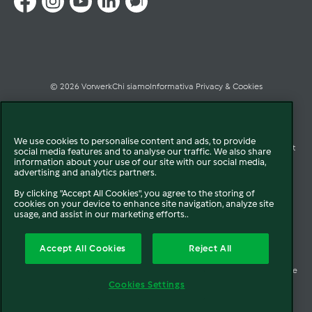
© 2026 Vorwerk
Chi siamo
Informativa Privacy & Cookies
Licenza dati ai sensi del Regolamento UE-2023/2854
We use cookies to personalise content and ads, to provide
Condizioni Generali di Vendita
Informazioni Legali
Diritto di Recesso
Imprint
social media features and to analyse our traffic. We also share
information about your use of our site with our social media,
advertising and analytics partners.
Modello Organizzativo
Codice Etico
Salute e Sicurezza
By clicking "Accept All Cookies", you agree to the storing of
cookies on your device to enhance site navigation, analyze site
Segnalazioni (whistleblowing)
Dichiarazione di Accessibilità
usage, and assist in our marketing efforts..
Verifica prodotti bloccati Bimby
Verifica prodotti Folletto
Accept All Cookies
Reject All
Accessori non autorizzati di terzi e riparazioni improprie
Società trasparente
Cookies Settings
Vorwerk Italia s.a.s. di Vorwerk Management s.r.l. C.F. e P.Iva 00793630153