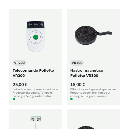
VR200
VR100
Telecomando Folletto
Nastro magnetico
VR200
Folletto VR100
25,00 €
15,00 €
IVA inclusa, escl. spese di spedizione
IVA inclusa, escl. spese di spedizione
Prodotto disponibile. Tempo di
Prodotto disponibile. Tempo di
consegna: 5-7 giorni lavorativi.
consegna: 5-7 giorni lavorativi.