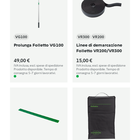
VG100
VR300
VR200
Prolunga Folletto VG100
Linee di demarcazione
Folletto VR200/VR300
49,00 €
15,00 €
IVA inclusa, escl. spese di spedizione
IVA inclusa, escl. spese di spedizione
Prodotto disponibile. Tempo di
Prodotto disponibile. Tempo di
consegna: 5-7 giorni lavorativi.
consegna: 5-7 giorni lavorativi.