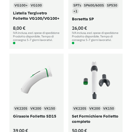
VG100+
VG100
SP7s
SP600/600S
SP530
+1
Listella Tergivetro
Folletto VG100/VG100+
Borsetta SP
8,00 €
26,00 €
IVA inclusa, escl. spese di spedizione
IVA inclusa, escl. spese di spedizione
Prodotto disponibile. Tempo di
Prodotto disponibile. Tempo di
consegna: 5-7 giorni lavorativi.
consegna: 5-7 giorni lavorativi.
VK220S
VK200
VK150
VK220S
VK200
VK150
Girasole Folletto SD15
Set Formichiere Folletto
completo
39,00 €
50,00 €