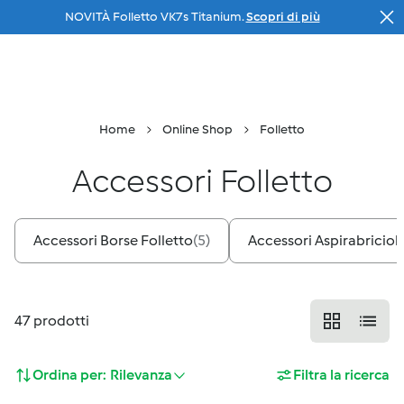
NOVITÀ Folletto VK7s Titanium.
Scopri di più
Salta al contenuto principale
Il tuo
consulente
Menu
Ricerca
Carrello
Home
Online Shop
Folletto
Accessori Folletto
Accessori Borse Folletto
(
5
)
Accessori Aspirabriciole
47
prodotti
Ordina per:
Rilevanza
Filtra la ricerca