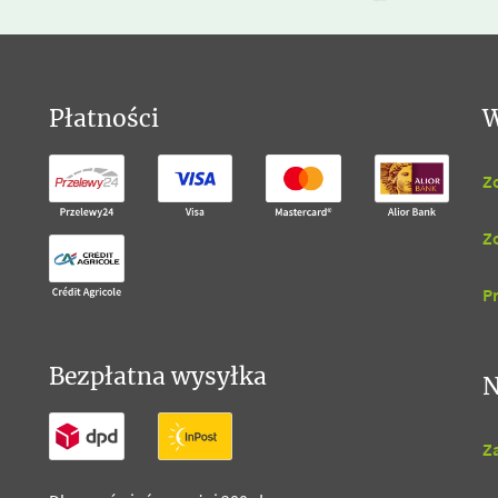
Płatności
W
Z
Z
P
Bezpłatna wysyłka
N
Za