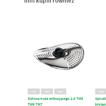
Inni kupili również
TM7
TM6
TM5
TM6
Osłona noża miksującego 2.0 TM5
Spiral
TM6 TM7
krojąc