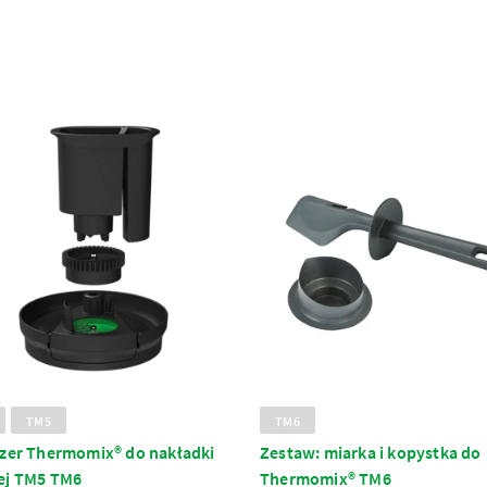
TM5
TM6
izer Thermomix® do nakładki
Zestaw: miarka i kopystka do
ej TM5 TM6
Thermomix® TM6