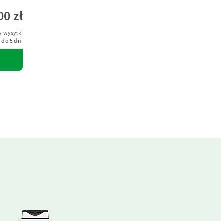
00 zł
y wysyłki
 do 5 dni