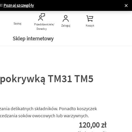
ł!
Poznaj szczegóły
Szukaj
Przedstawiciele/
Zaloguj
Koszyk
Doradcy
Sklep internetowy
z pokrywką TM31 TM5
zania delikatnych składników. Ponadto koszyczek
odcedzania soków owocowych lub warzywnych.
120,00 zł