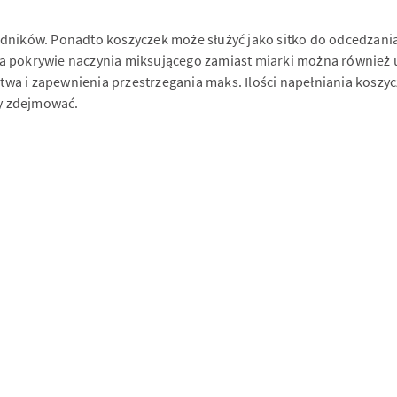
ładników. Ponadto koszyczek może służyć jako sitko do odcedza
na pokrywie naczynia miksującego zamiast miarki można również 
wa i zapewnienia przestrzegania maks. Ilości napełniania koszy
dy zdejmować.