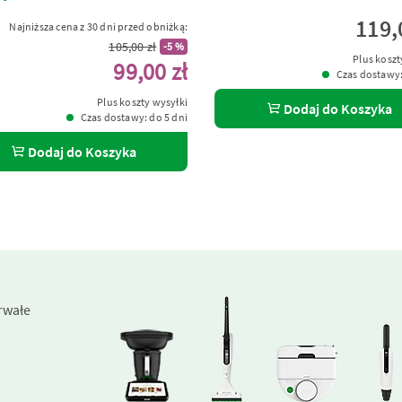
119,
Najniższa cena z 30 dni przed obniżką:
105,00 zł
-5 %
Plus koszt
99,00 zł
Czas dostawy:
Plus koszty wysyłki
Dodaj do Koszyka
Czas dostawy: do 5 dni
Dodaj do Koszyka
rwałe