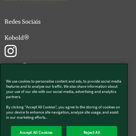
Redes Sociais
Kobold®
Bimby®
We use cookies to personalise content and ads, to provide social media
features and to analyse our traffic. We also share information about
your use of our site with our social media, advertising and analytics
partners.
Livro de Elogios® Digital
By clicking "Accept All Cookies", you agree to the storing of cookies on
your device to enhance site navigation, analyze site usage, and assist
in our marketing efforts..
Sobre nós
Política de privacidade
Cookies
Termos e condições
Formulário de livre resolução
Resolução alternativas de litígios
Accept All Cookies
Reject All