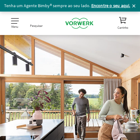
Tenha um Agente Bimby® sempre ao seu lado.
Encontre o seu aqui.
Pesquisar
Menu
Carrinho