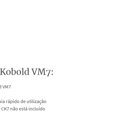
o Kobold VM7:
d VM7
ia rápido de utilização
 CK7 não está incluído