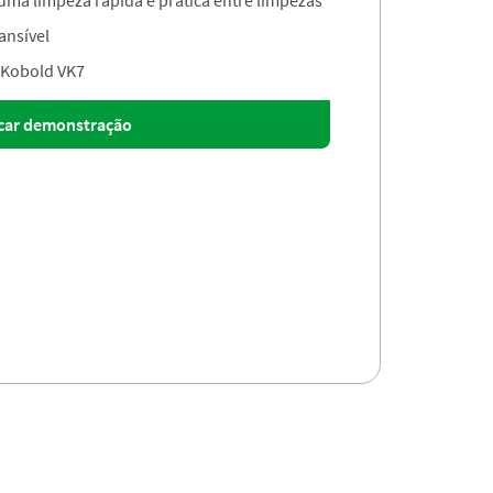
ma limpeza rápida e prática entre limpezas
ansível
 Kobold VK7
car demonstração