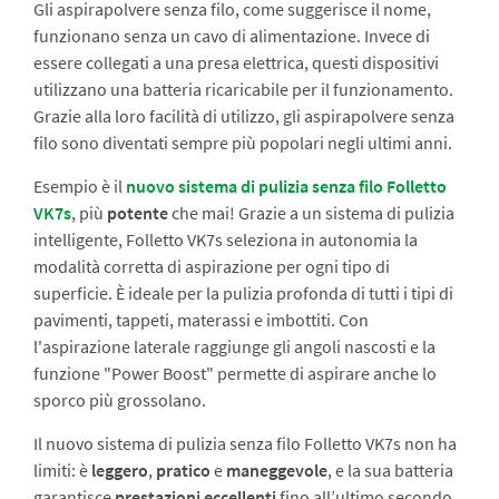
Gli aspirapolvere senza filo, come suggerisce il nome,
funzionano senza un cavo di alimentazione. Invece di
essere collegati a una presa elettrica, questi dispositivi
utilizzano una batteria ricaricabile per il funzionamento.
Grazie alla loro facilità di utilizzo, gli aspirapolvere senza
filo sono diventati sempre più popolari negli ultimi anni.
Esempio è il
nuovo sistema di pulizia senza filo Folletto
VK7s
, più
potente
che mai!
Grazie a un sistema di pulizia
intelligente, Folletto VK7s seleziona in autonomia la
modalità corretta di aspirazione per ogni tipo di
superficie. È ideale per la pulizia profonda di tutti i tipi di
pavimenti, tappeti, materassi e imbottiti. Con
l'aspirazione laterale raggiunge gli angoli nascosti e la
funzione "Power Boost" permette di aspirare anche lo
sporco più grossolano.
Il nuovo sistema di pulizia senza filo Folletto VK7s non ha
limiti: è
leggero
,
pratico
e
maneggevole
, e la sua batteria
garantisce
prestazioni eccellenti
fino all’ultimo secondo