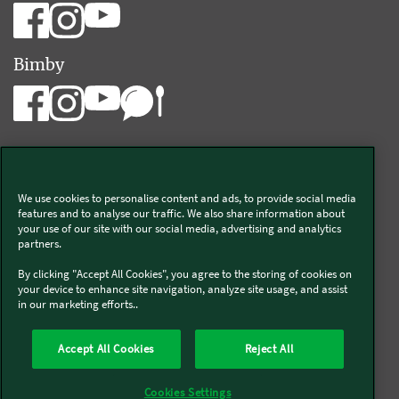
Bimby
We use cookies to personalise content and ads, to provide social media
Vorwerk Italia s.a.s. di Vorwerk Management s.r.l.
features and to analyse our traffic. We also share information about
your use of our site with our social media, advertising and analytics
C.F. e P.Iva 00793630153
partners.
Chi siamo
Informativa Privacy & Cookies
By clicking "Accept All Cookies", you agree to the storing of cookies on
your device to enhance site navigation, analyze site usage, and assist
Licenza dati ai sensi del Regolamento UE-2023/2854
in our marketing efforts..
Condizioni Generali di Vendita
Informazioni Legali
Diritto di Recesso
Imprint
Modello Organizzativo
Codice Etico
Salute e Sicurezza
Accept All Cookies
Reject All
Segnalazioni (whistleblowing)
Dichiarazione di Accessibilità
Verifica prodotti bloccati Bimby
Verifica prodotti Folletto
Cookies Settings