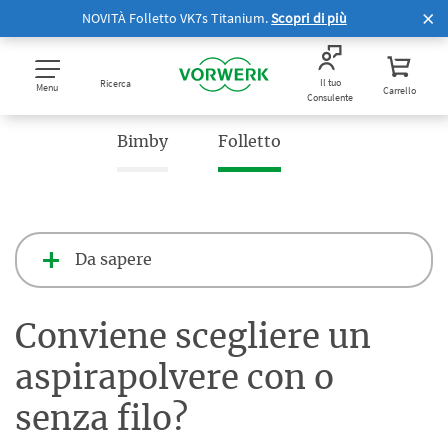
NOVITÀ Folletto VK7s Titanium.
Scopri di più
Il tuo
Ricerca
Menu
Carrello
Consulente
Bimby
Folletto
Da sapere
Conviene scegliere un
aspirapolvere con o
senza filo?