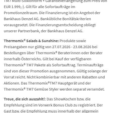
TM7 Multi-Silikonform + Garantieverlängerung zum Preis von
EUR 1.999,-). Gilt für alle Sofortaufträge im
Promotionzeitraum. Die Finanzierung ist ein Angebot der
Bankhaus Denzel AG. Bankübliche Bonitätskriterien
vorausgesetzt. Die Finanzierungsentscheidung obliegt
unserer Partnerbank, der Bankhaus Denzel AG.
Thermomix® Salads & Sunshine:
Produkte sowie
Preisangaben nur gültig von 27.07.2026 - 23.08.2026 bei
Bestellungen über Thermomix® Beraterinnen oder Berater
innerhalb Österreichs. Gilt bei Kauf der verfügbaren
Thermomix® TM7 Pakete als Sofortauftrag. Terminaufträge
sind von dieser Promotion ausgenommen. Gültig solange der
Vorrat reicht. Nicht kombinierbar mit anderen Rabatten und
Aktionen. Das Thermomix®TM7 Hauptgerät und der
Thermomix® TM7 Gemüse Styler werden separat versendet.
Treue, die sich auszahlt!
: Das ShowKochen bzw. die
Empfehlung sind im Vorwerk Bonus Club zu registriert. Der
Gast bzw. die Empfehlung muss innerhalb der allgemein