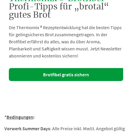
Profi-Tipps für „brotal“
gutes Brot
Die Thermomix ® Rezeptentwicklung hat die besten Tipps
für gelingsicheres Brot zusammengetragen. In der
Brotfibel erfährst du alles, was du über Aroma,
Planbarkeit und Saftigkeit wissen musst. Jetzt Newsletter
abonnieren und kostenlos sichern!
Brotfibel gratis sichern
Link
Newsletter
Anmeldung
um
Brotfibel
zu
erhalten
*
Bedingungen
:
Vorwerk Summer Days
: Alle Preise inkl. MwSt. Angebot gültig