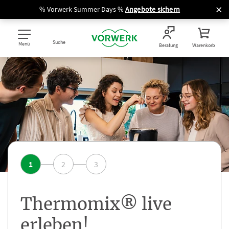
% Vorwerk Summer Days %
Angebote sichern
Suche
Menü
Beratung
Warenkorb
1
2
3
Thermomix® live
erleben!