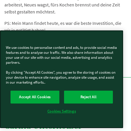
arbeitest, Neues wagst, fürs Kochen brennst und deine Zeit
selbst gestalten möchtest.
PS: Mein Mann findet heute, es war die beste Investition, die
wir je getätigt haben!
We use cookies to personalise content and ads, to provide social media
Schreibe deine
features and to analyse our traffic. We also share information about
Erfolgsgeschichte
your use of our site with our social media, advertising and analytics
partners.
By clicking "Accept All Cookies", you agree to the storing of cookies on
your device to enhance site navigation, analyze site usage, and assist
in our marketing efforts..
Accept All Cookies
Reject All
Cookies Settings
Carina Unterholzer