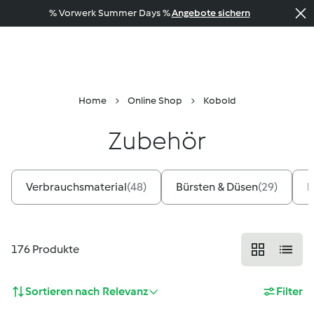
% Vorwerk Summer Days %
Angebote sichern
Beratung
Menü
Suche
Warenkorb
Home
Online Shop
Kobold
Zubehör
Verbrauchsmaterial
(
48
)
Bürsten & Düsen
(
29
)
E
176
Produkte
Sortieren nach
Relevanz
Filter