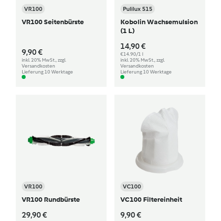
VR100
Pulilux 515
VR100 Seitenbürste
Kobolin Wachsemulsion
(1 L)
14,90 €
9,90 €
€14.90/1 l
inkl. 20% MwSt., zzgl.
inkl. 20% MwSt., zzgl.
Versandkosten
Versandkosten
Lieferung 10 Werktage
Lieferung 10 Werktage
VR100
VC100
VR100 Rundbürste
VC100 Filtereinheit
29,90 €
9,90 €