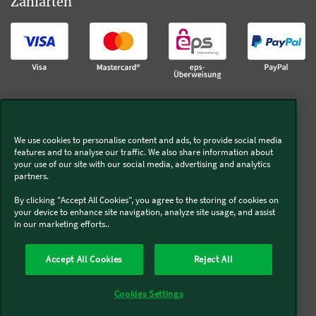
Zahlarten
Kostenloser Versand
We use cookies to personalise content and ads, to provide social media
Bestelle versandkostenfrei ab
features and to analyse our traffic. We also share information about
your use of our site with our social media, advertising and analytics
40 €. Eine Lieferung ist nur innerhalb
partners.
Österreichs möglich.
By clicking "Accept All Cookies", you agree to the storing of cookies on
your device to enhance site navigation, analyze site usage, and assist
in our marketing efforts..
Karriere
Accept All Cookies
Reject All
Karriere bei Vorwerk
Cookies Settings
Werde Thermomix® Berater*in