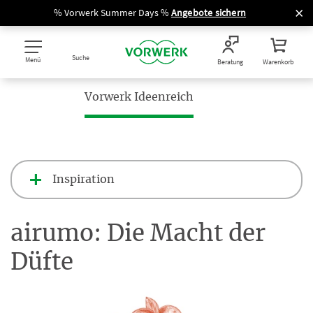
% Vorwerk Summer Days %
Angebote sichern
Suche
Menü
Beratung
Warenkorb
Vorwerk Ideenreich
Inspiration
airumo: Die Macht der
Düfte